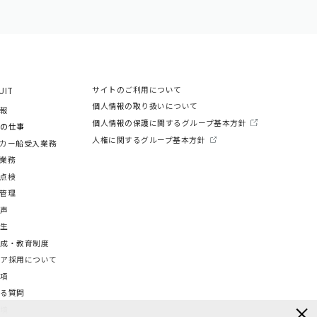
UIT
サイトのご利用について​
個人情報の取り扱いについて
情報
個人情報の保護に関するグループ基本方針
ちの仕事
人権に関するグループ基本方針
カー船受入業務
業務
点検
管理
の声
厚生
育成・教育制度
リア採用について
要項
ある質問
環境