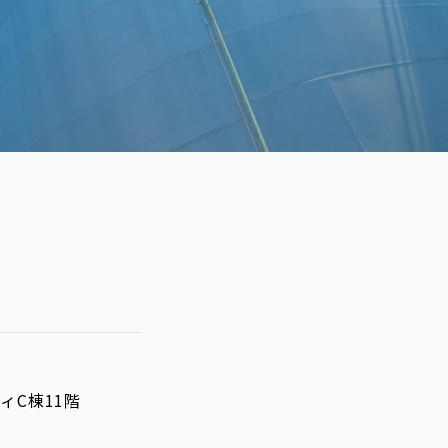
ィC棟11階