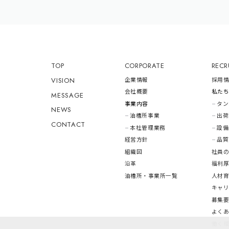
TOP
CORPORATE
RECR
VISION
企業情報
採用
会社概要
私た
MESSAGE
事業内容
タン
NEWS
油槽所事業
出荷
CONTACT
本社管理業務
設備
経営方針
品質
組織図
社員
沿革
福利
油槽所・事業所一覧
人材
キャ
募集
よく
働く